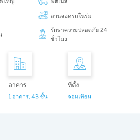
าดใหญ่
ฟิตเนส
ลานจอดรถในร่ม
รักษาความปลอดภัย 24
น
ชั่วโมง
อาคาร
ที่ตั้ง
1 อาคาร, 43 ชั้น
จอมเทียน