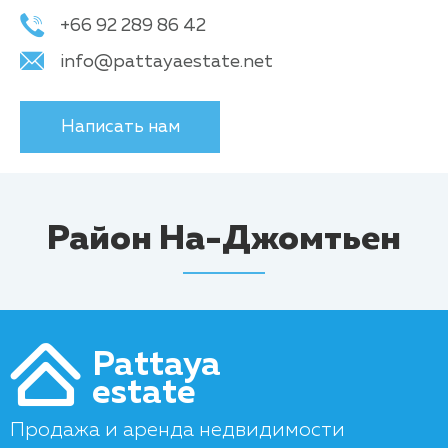
+66 92 289 86 42
info@pattayaestate.net
Написать нам
Район На-Джомтьен
Pattaya
estate
Продажа и аренда недвидимости