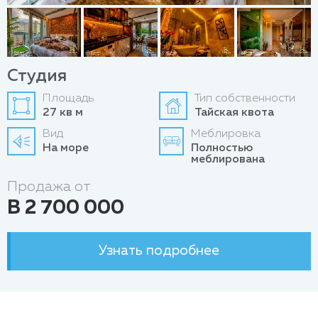
Студия
Площадь
Тип собственности
27 кв м
Тайская квота
Вид
Меблировка
На море
Полностью
меблирована
Продажа от
B 2 700 000
Узнать подробнее