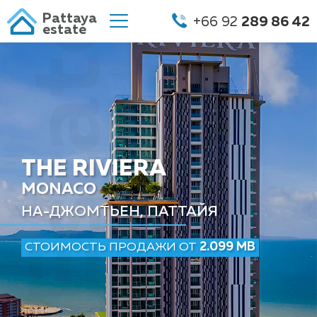
Pattaya
+66 92
289 86 42
estate
THE RIVIERA
MONACO
НА-ДЖОМТЬЕН, ПАТТАЙЯ
СТОИМОСТЬ ПРОДАЖИ ОТ
2.099 MB