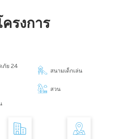
บโครงการ
ดภัย 24
สนามเด็กเล่น
สวน
น