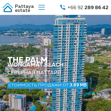
Pattaya
+66 92
289 86 42
estate
THE PALM
WONGAMAT BEACH
СЕВЕРНАЯ ПАТТАЙЯ
СТОИМОСТЬ ПРОДАЖИ ОТ
3.89 MB