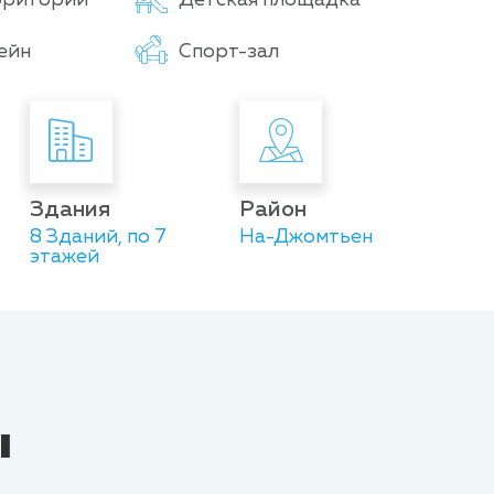
ейн
Спорт-зал
Здания
Район
8 Зданий, по 7
На-Джомтьен
этажей
ы