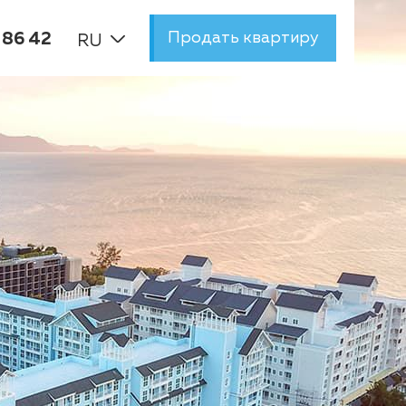
Продать квартиру
 86 42
RU