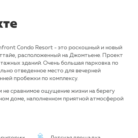
кте
chfront Condo Resort - это роскошный и новый
ттайе, расположенный на Джомтьене. Проект
этажных зданий. Очень большая парковка по
льно отведенное место для вечерней
нней пробежки по комплексу.
м не сравнимое ощущение жизни на берегу
тном доме, наполненном приятной атмосферой
рритории
Детская площадка