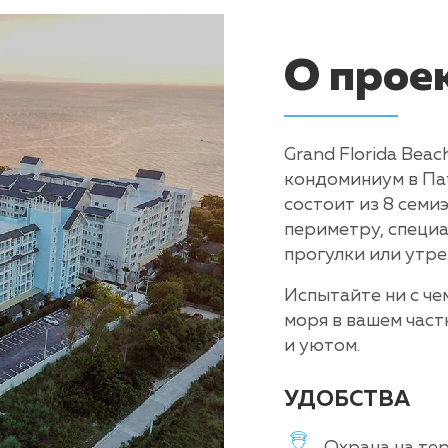
О прое
Grand Florida Bea
кондоминиум в Па
состоит из 8 семи
периметру, специа
прогулки или утре
Испытайте ни с че
моря в вашем час
и уютом.
УДОБСТВА
Охрана на те