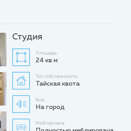
Студия
Площадь
24 кв м
Тип собственности
Тайская квота
Вид
На город
Меблировка
Полностью меблирована