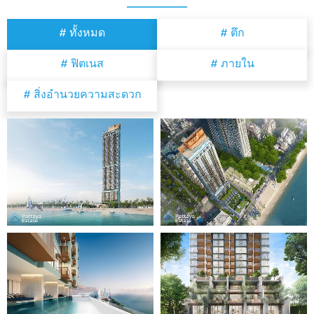
# ทั้งหมด
# ตึก
# ฟิตเนส
# ภายใน
# สิ่งอำนวยความสะดวก